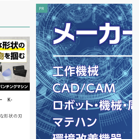
PR
 K-
様な形状の刃