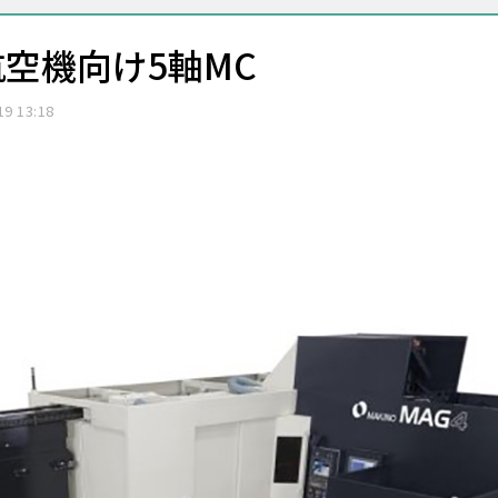
空機向け5軸MC
19 13:18