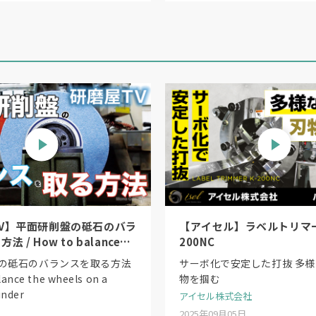
V】平面研削盤の砥石のバラ
【アイセル】ラベルトリマー
 / How to balance
200NC
s on a surface grinder
の砥石のバランスを取る方法
サーボ化で安定した打抜 多
lance the wheels on a
物を掴む
inder
アイセル株式会社
2025年09月05日