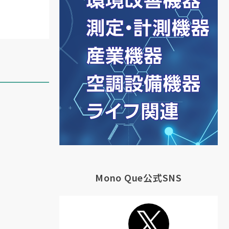
Mono Que公式SNS