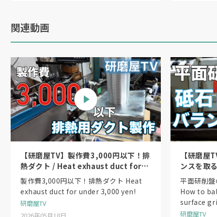
関連動画
【研磨屋TV】製作費3,000円以下！排
【研磨屋T
熱ダクト / Heat exhaust duct for
ンスを取る方法
under 3,000 yen!
the wheel
製作費3,000円以下！排熱ダクト Heat
平面研削盤
exhaust duct for under 3,000 yen!
How to ba
surface gr
研磨屋TV
研磨屋TV
2026年05月18日