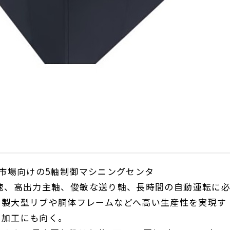
市場向けの
5
軸制御マシニングセンタ
速、高出力主軸、俊敏な送り軸、長時間の自動運転に
ミ製大型リブや胴体フレームなどへ高い生産性を実現す
の加工にも向く。