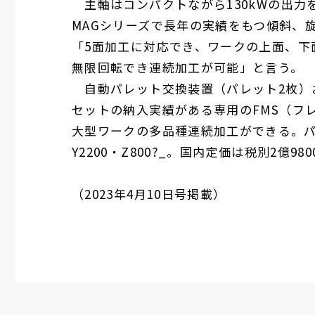
主軸はコンパクトながら
130kW
の出力
MAG
シリーズで長年の実績をもつ傾斜、
「
5
面加工に対応でき、ワークの上面、下
無限回転でき連続加工が可能」と言う。
自動パレット交換装置（パレット
2
枚）
セットの納入実績がある専用の
FMS
（フ
大型ワークの多品種連続加工ができる。
Y2200
・
Z800
?_。国内定価は税別
2
億
980
（
2023
年
4
月
10
日号掲載）