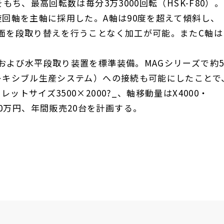
をもち、最高回転数は毎分
3
万
3000
回転（
HSK
-
F80
）。
旋回軸を主軸に採用した。
A
軸は
90
度を超えて傾斜し、
面を段取り替えを行うことなく加工が可能。また
C
軸は
および水平段取り装置を標準装備。
MAG
シリーズで約
レキシブル生産システム）への接続も可能にしたことで
パレットサイズ
3500×2000
?_、軸移動量は
X4000
・
0
万円、年間販売
20
台を計画する。