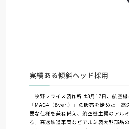
実績ある傾斜ヘッド採用
牧野フライス製作所は
3
月
17
日、航空機
「
MAG4
（
Bver.
）」の販売を始めた。高
要な仕様を兼ね備え、航空機主翼のアル
る。高速鉄道車両などアルミ製大型部品