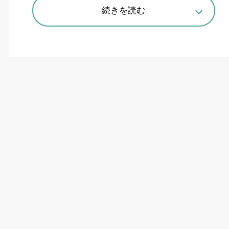
続きを読む
Ez LOADER10とCNC旋盤（QTE-200 SG）との接続例
1台で様々な設備機の自動化も
ヤマザキマザックは
6
月
1
日、協働ロボットを
用いた自動化セル「
Ez LOADER10
（イージーロ
ーダー
10
）」を発売した。接続対象機種は同社
製の中小型複合加工機・
CNC
旋盤・立形マシニン
グセンタなどで、協働ロボットとビジョンセン
サ、専用ソフトウェア内蔵のタブレット端末で構