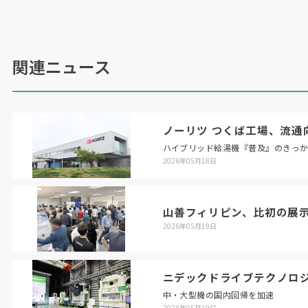
しで構築することも可能だ。
Ez LOADER10
について同社は「複数種の工作
機械が稼働する工場でも、
1
台の導入で様々な設
関連ニュース
備機の自動化に対応できる。接続機種を時間・日
単位で頻繁に切り替える運用も可能」とする。販
売価格は税別
820
万円からで、年間
100
台の販売
を目指す。
ノーリツ つくば工場、流通
ハイブリッド給湯機『普及』のきっ
（
2021
年
6
月
10
日号掲載）
2026年05月18日
山善フィリピン、比初の展
2026年05月19日
ニデックドライブテクノロ
中・大型機の国内回帰を加速
2026年05月19日