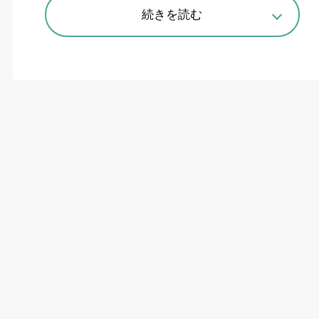
る。停電時にも使えるのが電源不要の石油ストー
続きを読む
ブだが、使用する際に気を付けるべきことがあ
る。コロナが
5
つのポイントを紹介している。
まずは灯油は新しいものを使用すること。「昨
シーズンから持ち越した灯油や日光が当たる場
所、高温の場所などで保管した灯油は変質してお
り、機器が故障する原因になるので絶対に使用し
ないで」と呼びかけている。また本体が汚れてい
る場合は、やわらかい布でふき取ること。
使用中は
1
時間に
1~2
回換気を行うこと。換気
せずに使用し続けると酸素が不足し、不完全燃焼
となり一酸化炭素などが発生して、中毒になるお
それがあるからだ。
可燃物の近くで使用しないこと。カーテン、布
団や毛布など燃えやすいもののそばで使用するの
は危険だ。「衣類の乾燥にも使用しないでくださ