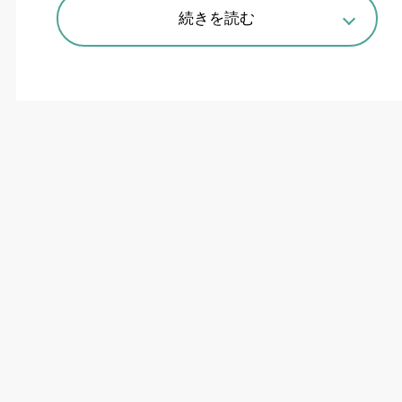
続きを読む
TAKISAWAの複合CNC旋盤「TS-4000ⅡYS」。旋盤で高精度歯車加
工に対応する
ギヤ加工ソリューションにシナジー
活用
TAKISAWA
は
10
月
17
日、ニデックマシンツー
ルの歯車加工技術を活用した
CNC
旋盤と複合加工
機を発表した。
新製品の複合
CNC
旋盤「
TS―4000ⅡYS
」は、
海外で人気が高い「
TS
シリーズ」のフルモデル