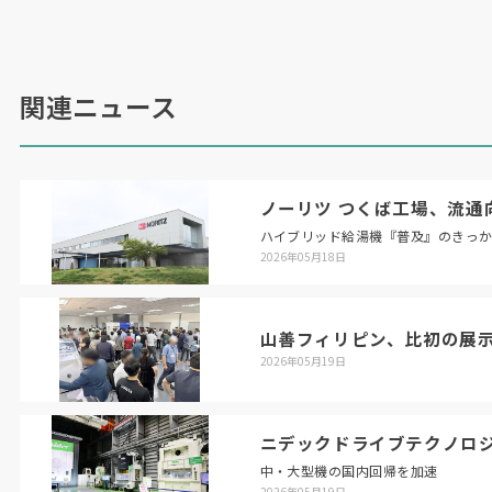
新機能を追加した
B
軸付複合加工機
「
TMX―4000ⅡST
」も同時発表した。片持ちホ
ブカッタによるホブ加工技術とギヤスカイビング
関連ニュース
加工（内・外径）技術などマルチギヤ加工に対応
し、歯車加工の工程集約を担う。ソフトウェアも
スカイビング、ホブ加工の両方が出来る仕様とし
た。「複合
CNC
旋盤よりも複雑な加工ができ、さ
ノーリツ つくば工場、流通
らに多品種少量生産のユーザーに向けて強く訴求
ハイブリッド給湯機『普及』のきっ
したい製品」（
TAKISAWA
常務執行役員三宅成人
2026年05月18日
技術本部長）
山善フィリピン、比初の展
2026年05月19日
ニデックドライブテクノロ
中・大型機の国内回帰を加速
2026年05月19日