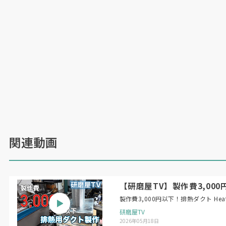
関連動画
TAKISAWAの原田一八社長
（日本物流新聞
2024
年
10
月
25
日号掲載）
【研磨屋TV】製作費3,000円以下！
製作費3,
研磨屋TV
2026年05月18日