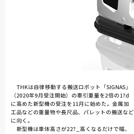
THK
は自律移動する搬送ロボット「
SIGNAS
」
（
2020
年
9
月受注開始）の牽引重量を
2
倍の
1
?d
に高めた新型機の受注を
11
月に始めた。金属加
工品などの重量物や長尺品、パレットの搬送など
に向く。
新型機は車体高さが
22
?_高くなるだけで幅、