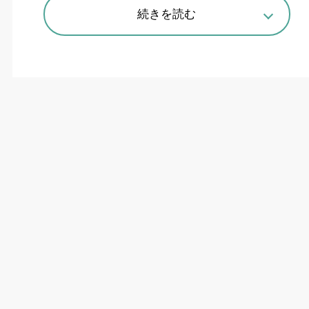
続きを読む
代表取締役社長のザムトレーベン・マイケル氏（左）とエレクトロ
ニクス事業部 事業部長のクルーゼ・ガブリエル氏。説明会ではラピ
ダスに納入されたASML製のEUV露光装置にも製品が活用されてい
ることを明かした
半導体向け電源がけん引
トルンプは
10
月
29
日、都内で報道陣向けの事業
説明会を開いた。世界情勢の不透明感などによ
り、グローバルの売上は
2024-25
年度（
7-6
月）
で前年度比
16%
減の
43
億ユーロ、受注高も
7.2%
減の
42
億ユーロとなった。対照的に日本市場は
2
桁成長を続け、昨年日本法人の代表取締役社長に