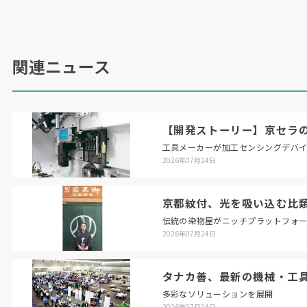
いる省エネに対応した製品などがあり、顧客のビ
ジネスに応じて提案できるのが強み。他の領域に
も提案を広げていきたい」（エレクトロニクス事
関連ニュース
業部
事業部長のクルーゼ・ガブリエル氏）
一方、主力の板金加工機事業は、為替の影響によ
り「価格では競合他社に勝つことはできない」も
【開発ストーリー】京セラの
のの成長を続けている。成長の背景にあるのがソ
工具メーカーが加工センシングデバ
2026年07月24日
フトウェアだ。ザムトレーベン氏はソフトの機能
や信頼性が同社製品の差別化ポイントになると説
明。「日本の製造業は機械同士をネットワークで
京都紋付、光を吸い込む比
繋ぐスマートファクトリー化に遅れがある。特に
伝統の染物屋がニッチプラットフォ
2026年07月24日
中小企業では顕著。ソフトは効果が見えにくいの
が課題であるため、透明性を高めた提案を進めて
タナカ善、最新の機械・工
いる」とする。
多彩なソリューションを展開
2026年07月24日