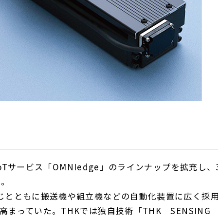
oT
サービス「
OMNIedge
」のラインナップを拡充し、
る。
じとともに搬送機や組立機などの自動化装置に広く採
高まっていた。
THK
では独自技術「
THK
SENSING