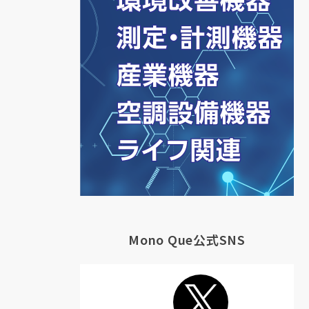
Mono Que公式SNS