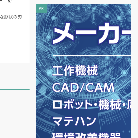
 K-
PR
様な形状の刃