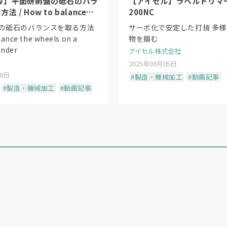
V】平面研削盤の砥石のバラ
【アイセル】ラベルトリマー
 / How to balance
200NC
s on a surface grinder
の砥石のバランスを取る方法
サーボ化で安定した打抜 多
lance the wheels on a
物を掴む
inder
アイセル株式会社
2025年09月05日
18日
#製造・機械加工
#動画記事
#製造・機械加工
#動画記事