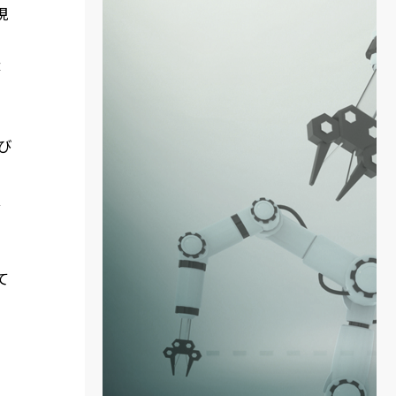
視
体
び
額
て