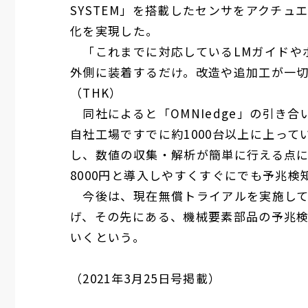
SYSTEM
」を搭載したセンサをアクチュ
化を実現した。
「これまでに対応している
LM
ガイドや
外側に装着するだけ。改造や追加工が一
（
THK
）
同社によると「
OMNIedge
」の引き合
自社工場ですでに約
1000
台以上に上って
し、数値の収集・解析が簡単に行える点
8000
円と導入しやすくすぐにでも予兆検
今後は、現在無償トライアルを実施して
げ、その先にある、機械要素部品の予兆
いくという。
（
2021
年
3
月
25
日号掲載）