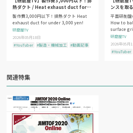
【研磨屋TV】製作費3,000円以下！排
【研磨屋T
熱ダクト / Heat exhaust duct for
ンスを取る方法
under 3,000 yen!
the wheel
製作費3,000円以下！排熱ダクト Heat
平面研削盤
exhaust duct for under 3,000 yen!
How to ba
surface gr
研磨屋TV
研磨屋TV
2026年05月18日
2026年05月
#YouTuber
#製造・機械加工
#動画記事
#YouTuber
関連特集