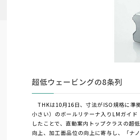
超低ウェービングの8条列
THK
は
10
月
16
日、寸法が
ISO
規格に準
小さい）のボールリテーナ入り
LM
ガイド
したことで、直動案内トップクラスの超
向上、加工面品位の向上に寄与し、「ナ