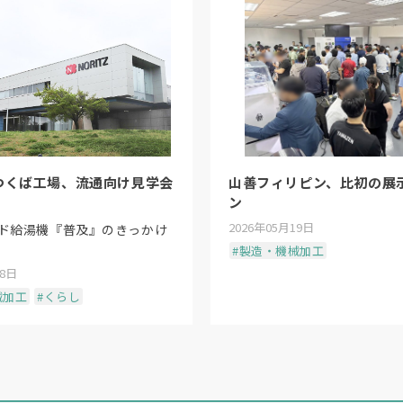
つくば工場、流通向け見学会
山善フィリピン、比初の展
ン
2026年05月19日
ド給湯機『普及』のきっかけ
#製造・機械加工
18日
械加工
#くらし