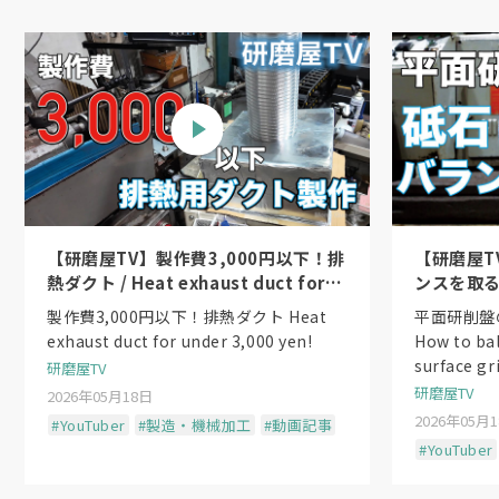
【研磨屋TV】製作費3,000円以下！排
【研磨屋T
熱ダクト / Heat exhaust duct for
ンスを取る方法
under 3,000 yen!
the wheel
製作費3,000円以下！排熱ダクト Heat
平面研削盤
exhaust duct for under 3,000 yen!
How to ba
surface gr
研磨屋TV
研磨屋TV
2026年05月18日
2026年05月
#YouTuber
#製造・機械加工
#動画記事
#YouTuber