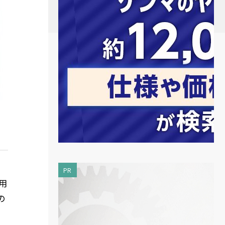
PR
用
の