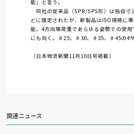
能」と言う。
同社の従来品（
SPR/SPS
形）は独自寸
どに限定されたが、新製品は
ISO
規格に準
能。
4
方向等荷重であらゆる姿勢での使用
にも向く。♯
25
、♯
30
、♯
35
、♯
45
の
4
（日本物流新聞
11
月
10
日号掲載）
関連ニュース