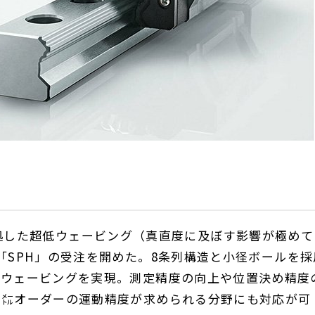
拠した超低ウェービング（真直度に及ぼす影響が極めて
「
SPH
」の受注を開めた。
8
条列構造と小径ボールを採
低ウェービングを実現。測定精度の向上や位置決め精度
ノ㍍オーダーの運動精度が求められる分野にも対応が可