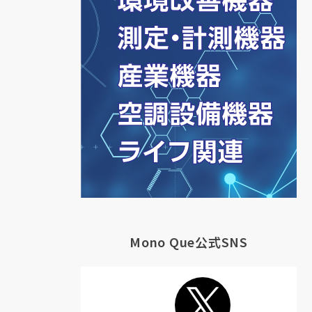
Mono Que公式SNS