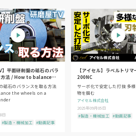
V】平面研削盤の砥石のバラ
【アイセル】ラベルトリマー
 / How to balance
200NC
s on a surface grinder
の砥石のバランスを取る方法
サーボ化で安定した打抜 多
lance the wheels on a
物を掴む
inder
アイセル株式会社
2025年09月05日
18日
#製造・機械加工
#動画記事
#製造・機械加工
#動画記事