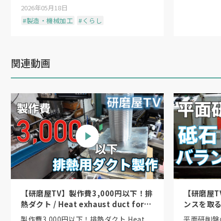
2026年05月18日
#製造・機械加工
#くらし
関連動画
【研磨屋TV】製作費3,000円以下！排
【研磨屋T
熱ダクト / Heat exhaust duct for
ンスを取る方法
under 3,000 yen!
the wheel
製作費3,000円以下！排熱ダクト Heat
平面研削盤