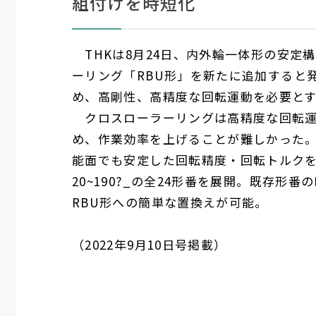
組付けを時短化
THK
は
8
月
24
日、内外輪一体形の安定構
ーリング「
RBU
形」を新たに追加すると
め、高剛性、高精度な回転運動を必要と
クロスローラーリングは高精度な回転運
め、作業効率を上げることが難しかった
能面でも安定した回転精度・回転トルク
20~190
?_の全
24
形番を展開。既存形番の
RBU
形への簡単な置換えが可能。
（
2022
年
9
月
10
日号掲載）