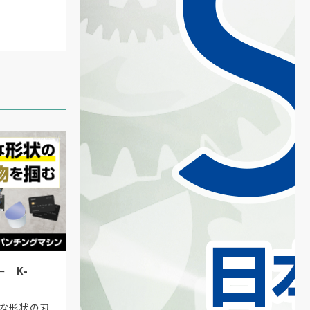
 K-
様な形状の刃