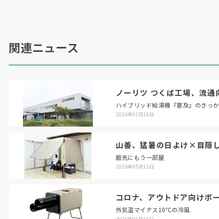
また同製品は「第
14
回
キッズデザイン賞」の
「子どもたちを産み育てやすいデザイン部門」に
おいて、「キッズデザイン賞」を受賞。「循環口
から熱いお湯が出るのを一時停止するふろ自動一
関連ニュース
時停止、台所で家事をしながら浴室の音声を聞く
ことができる音声モニター、子どもの入浴状態に
応じて、台所リモコンのランプの色が自動で変化
ノーリツ つくば工場、流通
する入浴お知らせ機能など、安全・安心なバスタ
ハイブリッド給湯機『普及』のきっ
イムをサポートする機能を搭載している」（同
2026年05月18日
社）。
またスマホアプリ「コロナ快適ホームアプリ」
山善、猛暑の日よけ×目隠
を使って、おふろのお湯はりなど外出先からも操
庭先にもう一部屋
作が可能。お湯の使用量や使用可能湯量、入浴者
2026年05月15日
の様子もアプリでチェックすることができる。
コロナ、アウトドア向けポ
（
2021
年
2
月
10
日号掲載）
外気温マイナス10℃の冷風
2026年05月15日