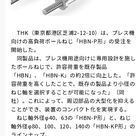
THK
（東京都港区芝浦
2-12-10
）は、プレス機
向けの高負荷ボールねじ「
HBN-P
形」の受注を
開始した。
同製品は、プレス機用途向けに専用設計を施し
たボールねじで、許容荷重を既存製品
「
HBN
」、「
HBN-K
」の約
2
倍に向上した。「許
容荷重を高くしたことで、既存の製品より小径の
ねじ軸を選択することが可能になった」（同
社）。これによって、周辺部品の大型化を抑える
ことができ、装置のコンパクト化を実現する。
ねじ軸外径
φ40
、
63
の「
HBN-P
形」と、ねじ
軸外径
φ80
、
100
、
120
、
140
の「
HBN-KP
形」の
ラインナップ。