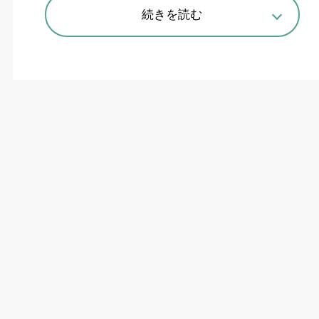
続きを読む
脱炭素・省エネを追求、止まらない
機械生産性向上
オークマは「長時間安定した自動運転（止まら
ない機械）」と共に「生産性の向上」「脱炭素・
省エネ」を追求した横形マシニングセンタ
（
MC
）「
MA-4000H
」（
=
写真）を開発。安定生
産による稼働率向上、実加工時間と非加工時間の
短縮、加工可能な領域の拡大と省スペースの両立
により、生産加工のスループットを最大化した。