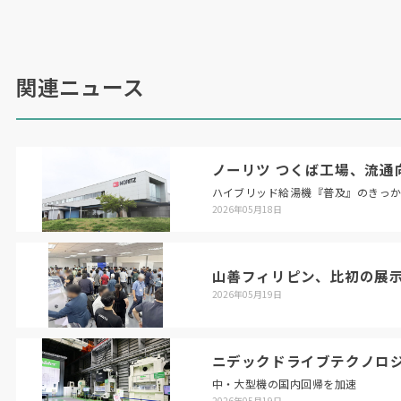
加工能力を格段に増強した高剛性テーブルによ
り、高能率加工を実現。鋼材の最大加工能力は毎
分
483
立方㌢メートル（従来機比
72%
向上）、加
関連ニュース
工時間
12%
短縮（サンプルワークでの実測値）
などを実現。主軸冷却装置の消費電力は
40%
削
減（従来機比）する。
ノーリツ つくば工場、流通
ハイブリッド給湯機『普及』のきっ
（日本物流新聞
10
月
10
日号掲載）
2026年05月18日
山善フィリピン、比初の展
2026年05月19日
ニデックドライブテクノロ
中・大型機の国内回帰を加速
2026年05月19日