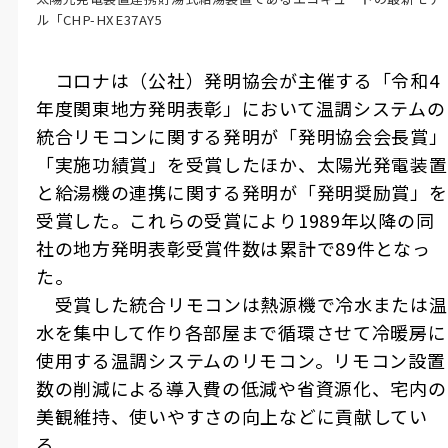
ル「CHP-HXE37AY5
コロナは（公社）発明協会が主催する「令和
4
年度関東地方発明表彰」において温調システムの
統合リモコンに関する発明が「発明協会会長賞」
「実施功績賞」を受賞したほか、太陽光発電装置
と給湯機の連携に関する発明が「発明奨励賞」を
受賞した。これらの受賞により
1989
年以降の同
社の地方発明表彰受賞件数は累計で
89
件となっ
た。
受賞した統合リモコンは熱源機で冷水または温
水を集中して作り各部屋まで循環させて冷暖房に
使用する温調システムのリモコン。リモコン設置
数の削減による導入費の低減や省資源化、宅内の
美観維持、使いやすさの向上などに貢献してい
る。