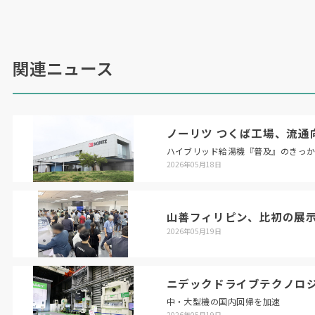
た普及を目指していくという。
（
2021
年
2
月
10
日号掲載）
関連ニュース
ノーリツ つくば工場、流通
ハイブリッド給湯機『普及』のきっ
2026年05月18日
山善フィリピン、比初の展
2026年05月19日
ニデックドライブテクノロ
中・大型機の国内回帰を加速
2026年05月19日