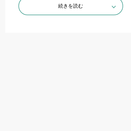
THK
（寺町彰博社長）は、高負荷容量、耐久
続きを読む
性に優れたユーティリティスライド「
ATG
」の受
注を
1
月
20
日から開始した。
「
ATG
」は、アウタ
/
インナレールが前後に伸
縮するテレスコピックタイプのスライドレール。
2
条のボール列が安定したスムーズな動きを実現
し、スライドレールならではの取付けの容易さも
備えている。
「スライドレールは、これまで
ATM
や自動販
売機をはじめ、各種事務機器のスライド部で最も
普及が進んでいます。しかしその一方で、さらな
る高負荷容量、耐久性の向上を求めるユーザーニ
ーズから、スライドレールと
LM
ガイド双方の利
点を兼ね備えた『
ATG
』のような中間的なユーテ
ィリティ・グレードの製品を開発した」（同社・
星出薫産業機器統括本部技術本部?）。