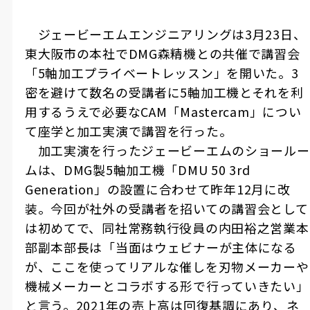
ジェービーエムエンジニアリングは
3
月
23
日、
東大阪市の本社で
DMG
森精機との共催で講習会
「
5
軸加工プライベートレッスン」を開いた。
3
密を避けて数名の受講者に
5
軸加工機とそれを利
用するうえで必要な
CAM
「
Mastercam
」につい
て座学と加工実演で講習を行った。
加工実演を行ったジェービーエムのショールー
ムは、
DMG
製
5
軸加工機「
DMU 50 3rd
Generation
」の設置に合わせて昨年
12
月に改
装。今回が社外の受講者を招いての講習会として
は初めてで、同社常務執行役員の内田裕之営業本
部副本部長は「当面はウェビナーが主体になる
が、ここを使ってリアルな催しを刃物メーカーや
機械メーカーとコラボする形で行っていきたい」
と言う。
2021
年の売上高は回復基調にあり、ネ