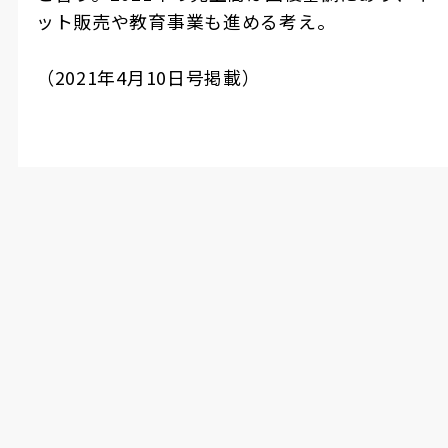
ット販売や教育事業も進める考え。
（
2021
年
4
月
10
日号掲載）