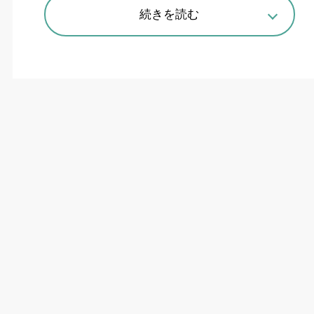
続きを読む
開所式では参考出展の新機種もお披露目された
実機展示を大幅強化
工作機械事業の営業体制の強化を目的に、国内拠
点の機能強化を進めているブラザー工業は
12
月
15
日、群馬県高崎市に「ブラザーテクノロジー
センター北関東」を新たに開設した。従来、太田
市に置いていた同センターを移転・拡張したもの
で、実機展示の拡充を通じて顧客への提案力を高
める狙いだ。
新拠点の展示面積は
268
平方㍍。太田市時代の
73