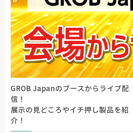
シェアする
GROB Japan
#製造・機械加工
#LIVE・展示会レポ
MECT2023会場でGROB Japanのブー
スからライブ配信！
ここに
注目！
見どころやイチ押し製品の紹介をたっ
ぷりとお届けします。
GROB Japanのブースからライブ配
信！
展示の見どころやイチ押し製品を紹
介！