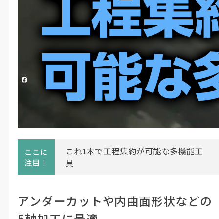
「VQ4WB」
投稿日時
2020/11/25 06:25
更新日時
2024/08/20 12:57
この動画へのお問い合わせ
シェアする
三菱マテリアル（株）加工事業カンパニー
#製造・機械加工
これ1本で工程集約が可能な多機能工
ここに
注目！
具
アンダーカットや内曲面形状などの
5軸加工に最適