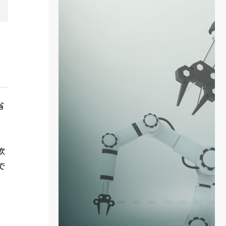
省
軟
で
主