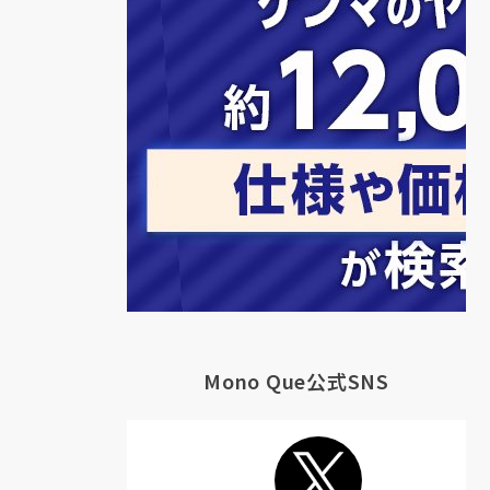
Mono Que公式SNS