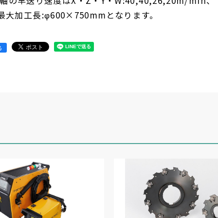
各軸の早送り速度はX・Z・Y・W:40,40,26,20m/min、
径×最大加工長:φ600×750mmとなります。
る