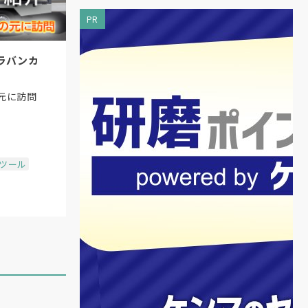
PR
ラバンカ
元に訪問
場ツール