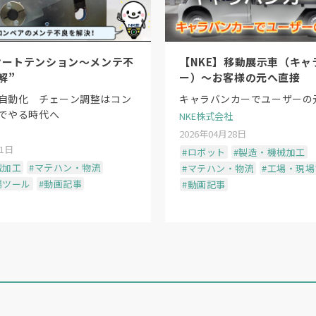
オートテンション〜メンテ不
【NKE】移動展示車（キャ
解”
ー）〜お客様の元へ直接
自動化 チェーン調整はコン
キャラバンカーでユーザーの
でやる時代へ
NKE株式会社
2026年04月28日
11日
#ロボット
#製造・機械加工
械加工
#マテハン・物流
#マテハン・物流
#工場・現
場ツール
#動画記事
#動画記事