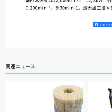
軸回転速度は12,000min-1 12/8kW。
C:200min⁻¹、B:30min-1。最大加工
シェアす
関連ニュース