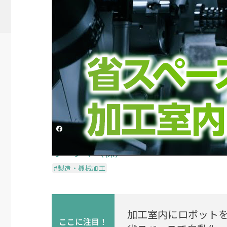
【オークマ】MULTUS B
＋ビルトインロボット
投稿日時
2024/10/21 02:28
更新日時
2024/11/
シェアする
オークマ（株）
#製造・機械加工
加工室内にロボット
ここに
注目！