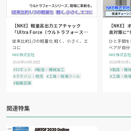
【NKE】軽量高出力エアチャック
【NKE】
「Ultra Force（ウルトラフォース）
良対策に“
シリーズ」〜日本初のシーケンスシリ
従来比約1/3の軽量化 軽く、小さく、エ
ひと手間を
ンダ機構
コに
ベアが自分
NKE株式会社
NKE株式会社
2026年04月28日
2026年05月
#ロボット
#製造・機械加工
#製造・機
#マテハン・物流
#工場・現場ツール
#工場・現
#動画記事
関連特集