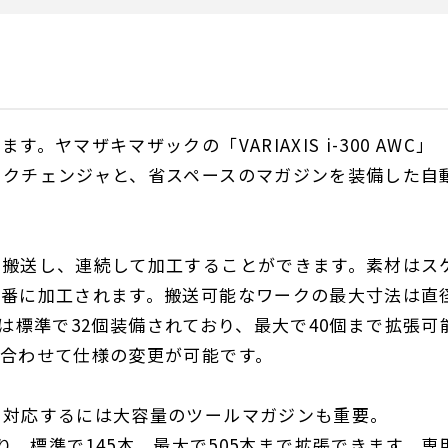
ヤマザキマザックの「VARIAXIS i-300 AWC」
ークチェンジャと、省スペースのマガジンを装備した自
動搬送し、連続して加工することができます。素材はス
順番に加工されます。搬送可能なワークの最大寸法は直
ッカは標準で32個装備されており、最大で40個まで拡張可
に合わせて仕様の変更が可能です。
に対応するには大容量のツールマガジンも重要。
載しており、標準で145本、最大で505本まで拡張できます。専