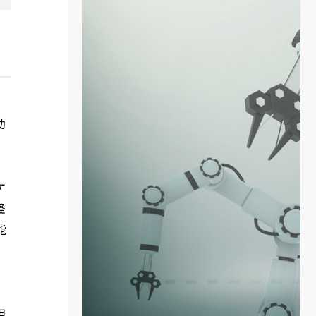
動
ケ
径
能
用