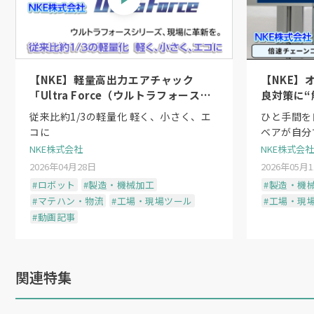
【NKE】軽量高出力エアチャック
【NKE】
「Ultra Force（ウルトラフォース）
良対策に“
シリーズ」〜日本初のシーケンスシリ
従来比約1/3の軽量化 軽く、小さく、エ
ひと手間を
ンダ機構
コに
ベアが自分
NKE株式会社
NKE株式会社
2026年04月28日
2026年05月
#ロボット
#製造・機械加工
#製造・機
#マテハン・物流
#工場・現場ツール
#工場・現
#動画記事
関連特集