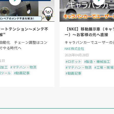
オートテンション〜メンテ不
【NKE】移動展示車（キャ
解”
ー）〜お客様の元へ直接
自動化 チェーン調整はコン
キャラバンカーでユーザーの
でやる時代へ
NKE株式会社
2026年04月28日
11日
#ロボット
#製造・機械加工
械加工
#マテハン・物流
#マテハン・物流
#工場・現
場ツール
#動画記事
#動画記事