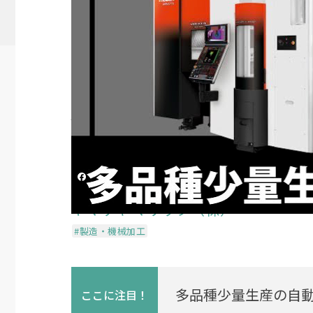
【ヤマザキマザック】 同時5軸
AWC
投稿日時
2025/01/27 06:42
更新日時
2025/05/
シェアする
ヤマザキ マザック（株）
#製造・機械加工
多品種少量生産の自
ここに
注目！