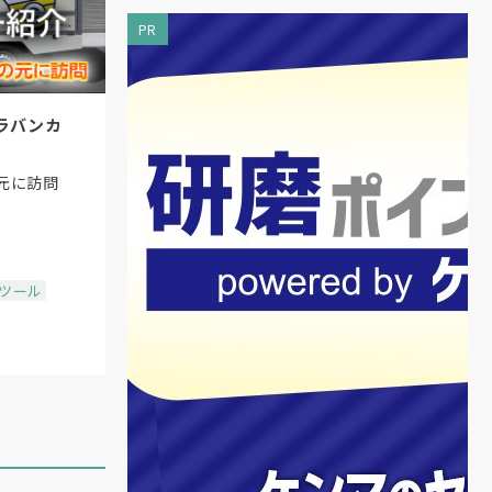
PR
ラバンカ
元に訪問
場ツール