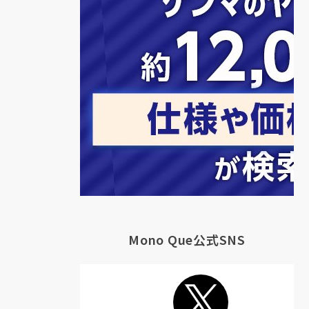
Mono Que公式SNS