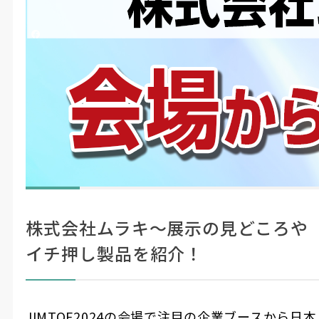
投稿日時
2024/11/11 10:46
更新日時
2024/11/14 09:19
シェアする
Mono Que
#LIVE・展示会レポ
#製造・機械加工
JIMTOF2024の会場からライブ配信！
ここに
見どころやイチ押し製品の紹介をたっ
注目！
ぷりとお届けします。
株式会社ムラキ〜展示の見どころや
イチ押し製品を紹介！
JIMTOF2024の会場で注目の企業ブースから日本