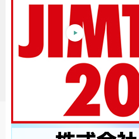
【JIMTOF2024】株式会社ム
ラキ〜自動機用バリ取りホル
ダ、AWCワーククランプシス
テム