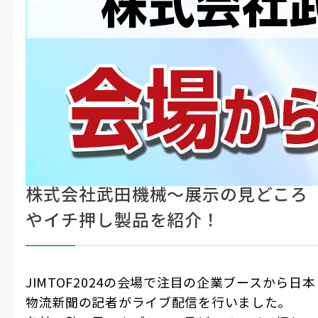
シェアする
Mono Que
#LIVE・展示会レポ
#製造・機械加工
JIMTOF2024の会場からライブ配信！
ここに
見どころやイチ押し製品の紹介をたっ
注目！
ぷりとお届けします
株式会社武田機械〜展示の見どころ
やイチ押し製品を紹介！
JIMTOF2024の会場で注目の企業ブースから日本
物流新聞の記者がライブ配信を行いました。