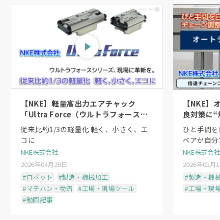
【NKE】軽量高出力エアチャック
【NKE】
「Ultra Force（ウルトラフォース）
良対策に“
シリーズ」〜日本初のシーケンスシリ
従来比約1/3の軽量化 軽く、小さく、エ
ひと手間を
ンダ機構
コに
ベアが自分
NKE株式会社
NKE株式会社
2026年04月28日
2026年05月
#ロボット
#製造・機械加工
#製造・機
#マテハン・物流
#工場・現場ツール
#工場・現
#動画記事