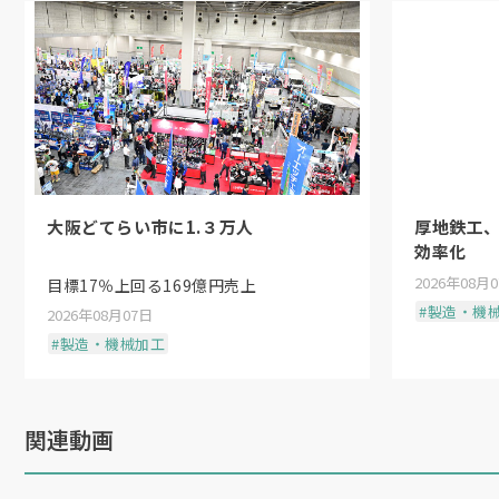
大阪どてらい市に1.３万人
厚地鉄工
効率化
2026年08月
目標17％上回る169億円売上
#製造・機
2026年08月07日
#製造・機械加工
関連動画