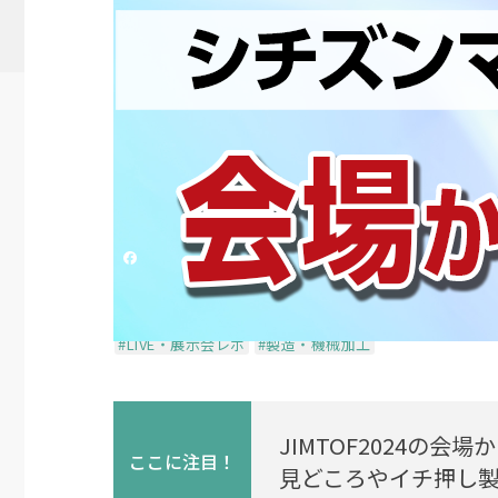
【JIMTOF2024】シ
「CincomL20Ⅶ」、
投稿日時
2024/11/11 10:30
更新日時
2024/11/
シェアする
Mono Que
#LIVE・展示会レポ
#製造・機械加工
JIMTOF2024の会
ここに
注目！
見どころやイチ押し