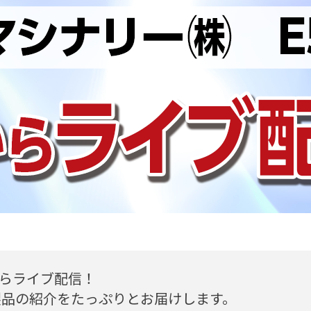
チズンマシナリー㈱〜CNC自動旋
自動化とLFV技術
12 11:49
場からライブ配信！
製品の紹介をたっぷりとお届けします。