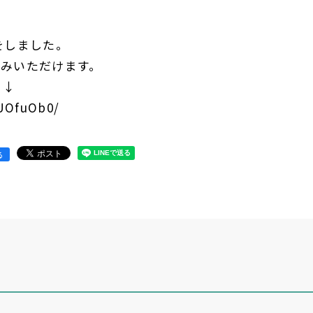
信をしました。
しみいただけます。
↓↓
UOfuOb0/
る