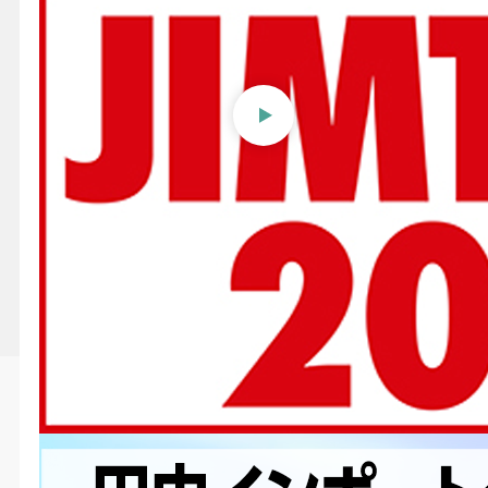
【JIMTOF2024】田中インポ
ートグループ㈱〜工具再研磨
機、オイルスキマー、セミド
ライカットシステム