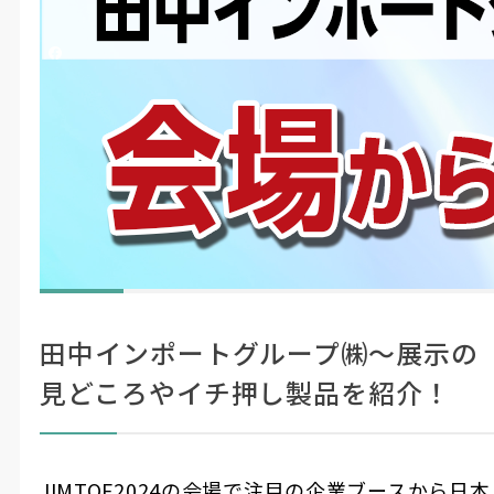
投稿日時
2024/11/11 10:42
更新日時
2024/11/13 09:59
シェアする
Mono Que
#LIVE・展示会レポ
#製造・機械加工
JIMTOF2024の会場からライブ配信！
ここに
見どころやイチ押し製品の紹介をたっ
注目！
ぷりとお届けします。
田中インポートグループ㈱〜展示の
見どころやイチ押し製品を紹介！
JIMTOF2024の会場で注目の企業ブースから日本