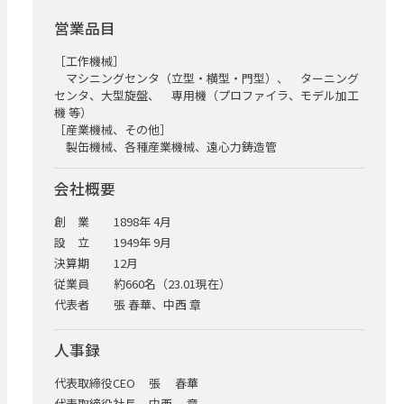
営業品目
［工作機械］
マシニングセンタ（立型・横型・門型）、 ターニング
センタ、大型旋盤、 専用機（プロファイラ、モデル加工
機 等）
［産業機械、その他］
製缶機械、各種産業機械、遠心力鋳造管
会社概要
創 業
1898年 4月
設 立
1949年 9月
決算期
12月
従業員
約660名（23.01現在）
代表者
張 春華、中西 章
人事録
代表取締役CEO
張 春華
代表取締役社長
中西 章