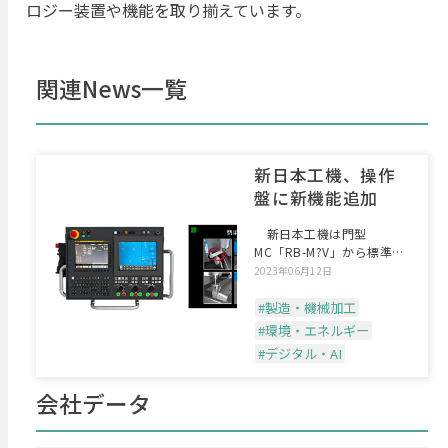
ロジー装置や機能を取り揃えています。
関連News一覧
新日本工機、操作
盤に新機能追加
新日本工機は門型
MC「RB-M?V」から標準搭
載となった「デュアルディ
2023年06月12日
#製造・機械加工
#環境・エネルギー
#デジタル・AI
会社データ