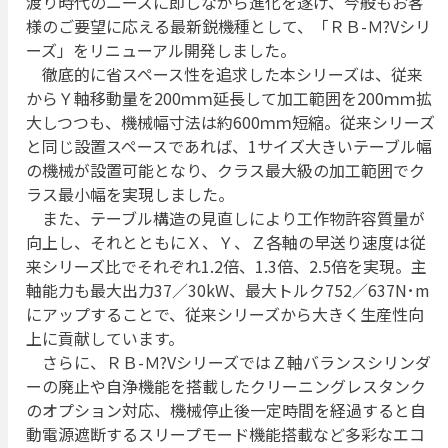
渡り時代のニーズに即しながら進化を遂げ、今般もお客
様のご要望に応える最新鋭機種として、「ＲＢ-Ｍ?Vシリ
ーズ」をリニューアル開発しました。
徹底的に省スペース性を追求した本シリーズは、従来
からＹ軸移動量を200ｍｍ延長して加工範囲を200ｍｍ拡
大しつつも、機械幅寸法は約600ｍｍ短縮。従来シリーズ
と同じ設置スペースであれば、1サイズ大きいテーブル幅
の機械が設置可能となり、クラス最大級の加工範囲でク
ラス最小幅を実現しました。
また、テーブル構造の見直しにより工作物許容質量が
向上し、それとともにＸ、Ｙ、Ｚ各軸の早送り速度は従
来シリーズ比でそれぞれ1.2倍、1.3倍、2.5倍を実現。主
軸能力も最大出力37／30kW、最大トルク752／637N･m
にアップすることで、従来シリーズから大きく生産性向
上に貢献しています。
さらに、ＲＢ-Ｍ?VシリーズではＺ軸バランスシリンダ
ーの廃止や自浄機能を搭載したクリーニングレスタンク
のオプション対応、機械停止後一定時間を経過すると自
動電源遮断するスリープモード機能搭載など多彩なエコ