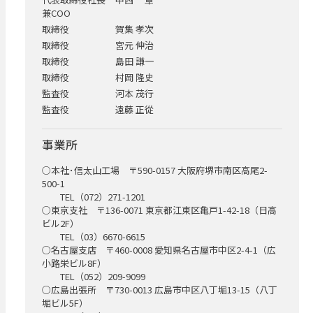
兼COO
取締役
賀集 孝次
取締役
宮元 伸治
取締役
島田 謙一
取締役
村岡 隆史
監査役
河本 茂行
監査役
遠藤 正從
事業所
○本社･信太山工場 〒590-0157 大阪府堺市南区高尾2-
500-1
TEL（072）271-1201
○東京支社 〒136-0071 東京都江東区亀戸1-42-18（日高
ビル2F）
TEL（03）6670-6615
○名古屋支店 〒460-0008 愛知県名古屋市中区2-4-1（広
小路栄ビル8F）
TEL（052）209-9099
○広島出張所 〒730-0013 広島市中区八丁堀13-15（八丁
堀ビル5F）