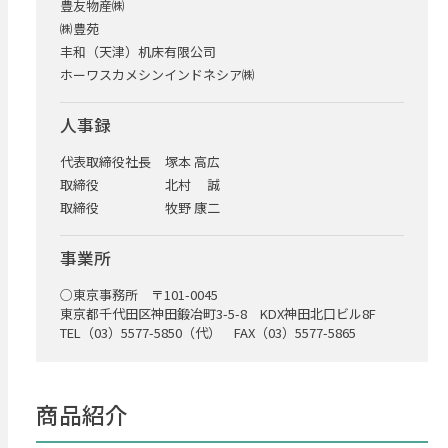
豊友物産㈱
㈱豊苑
丰和（天津）机床有限公司
ホーワスカメシンインドネシア㈱
人事録
代表取締役社長
塚本 高広
取締役
北村 誠
取締役
牧野 康二
事業所
○東京事務所 〒101-0045
東京都千代田区神田鍛冶町3-5-8 KDX神田北口ビル8F
TEL（03）5577-5850（代） FAX（03）5577-5865
商品紹介