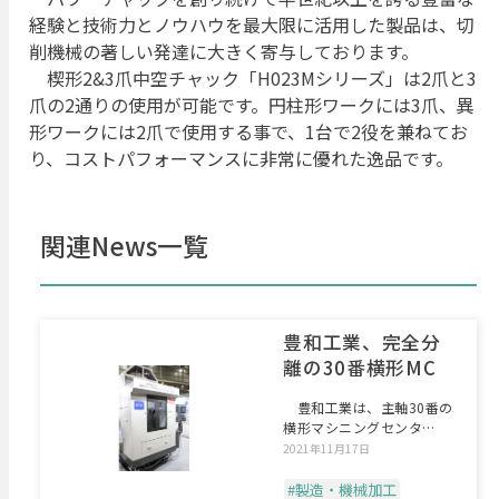
経験と技術力とノウハウを最大限に活用した製品は、切
削機械の著しい発達に大きく寄与しております。
楔形2&3爪中空チャック「H023Mシリーズ」は2爪と3
爪の2通りの使用が可能です。円柱形ワークには3爪、異
形ワークには2爪で使用する事で、1台で2役を兼ねてお
り、コストパフォーマンスに非常に優れた逸品です。
関連News一覧
豊和工業、完全分
離の30番横形MC
豊和工業は、主軸30番の
横形マシニングセンタ
「HMP?350HC1」を
2021年11月17日
#製造・機械加工