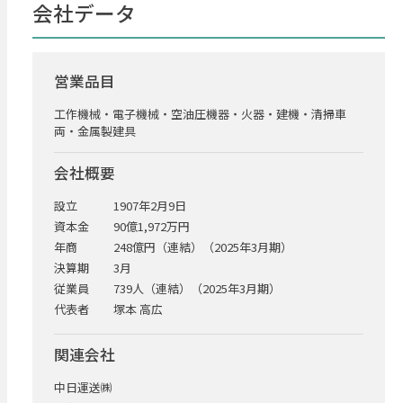
会社データ
営業品目
工作機械・電子機械・空油圧機器・火器・建機・清掃車
両・金属製建具
会社概要
設立
1907年2月9日
資本金
90億1,972万円
年商
248億円（連結）（2025年3月期）
決算期
3月
従業員
739人（連結）（2025年3月期）
代表者
塚本 高広
関連会社
中日運送㈱