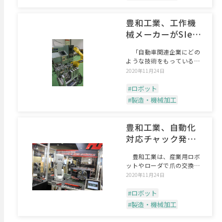
豊和工業、工作機
械メーカーがSIer
事業へ参入
「自動車関連企業にどの
ような技術をもっている会
社かを認知されていること
2020年11月24日
#ロボット
#製造・機械加工
豊和工業、自動化
対応チャック発売
へ
豊和工業は、産業用ロボ
ットやローダで爪の交換が
可能な自動化対応チャック
2020年11月24日
#ロボット
#製造・機械加工