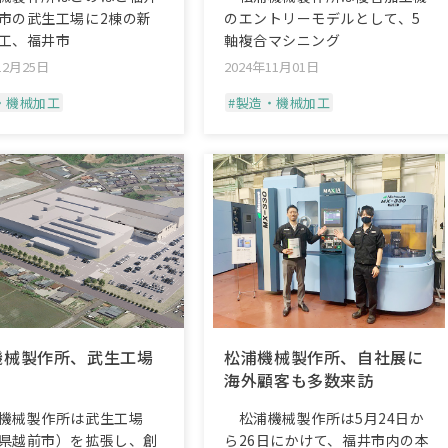
市の武生工場に2棟の新
のエントリーモデルとして、5
工、福井市
軸複合マシニング
12月25日
2024年11月01日
・機械加工
#製造・機械加工
機械製作所、武生工場
松浦機械製作所、自社展に
海外顧客も多数来訪
機械製作所は武生工場
松浦機械製作所は5月24日か
県越前市）を拡張し、創
ら26日にかけて、福井市内の本