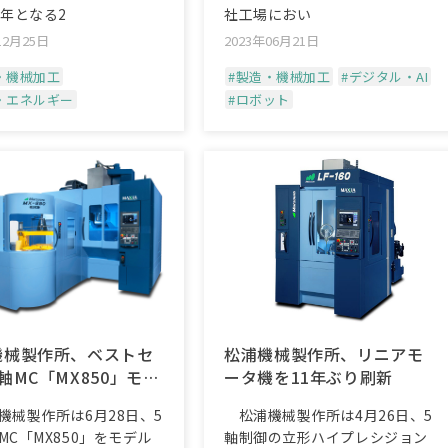
周年となる2
社工場におい
12月25日
2023年06月21日
・機械加工
#製造・機械加工
#デジタル・AI
・エネルギー
#ロボット
機械製作所、ベストセ
松浦機械製作所、リニアモ
軸MC「MX850」モデ
ータ機を11年ぶり刷新
ェンジ
械製作所は6月28日、5
松浦機械製作所は4月26日、5
MC「MX850」をモデル
軸制御の立形ハイプレシジョン