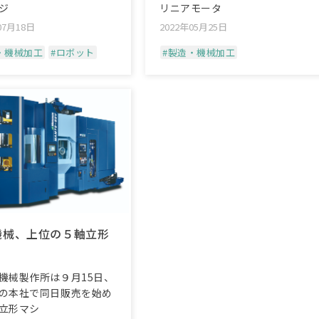
ジ
リニアモータ
07月18日
2022年05月25日
・機械加工
#ロボット
#製造・機械加工
機械、上位の５軸立形
械製作所は９月15日、
の本社で同日販売を始め
立形マシ