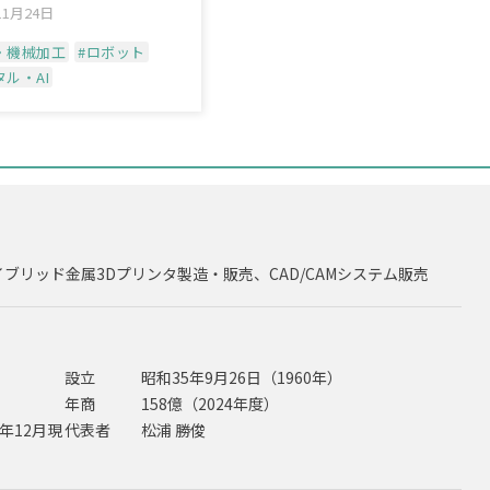
11月24日
・機械加工
#ロボット
タル・AI
リッド金属3Dプリンタ製造・販売、CAD/CAMシステム販売
設立
昭和35年9月26日（1960年）
年商
158億（2024年度）
4年12月現
代表者
松浦 勝俊