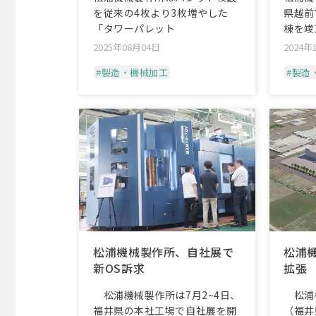
を従来の4枚より3枚増やした
県越前
「タワーパレット
棟を竣
2025年08月04日
2024年
#製造・機械加工
#製造
松浦機械製作所、自社展で
松浦
新OS訴求
拡張
松浦機械製作所は7月2~4日、
松浦
福井県の本社工場で自社展を開
（福井