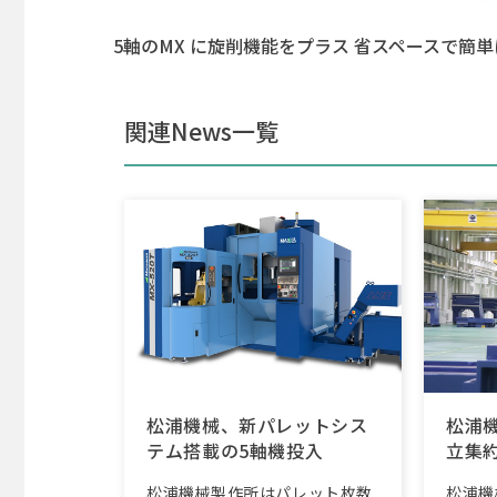
5軸のMX に旋削機能をプラス 省スペースで簡
関連News一覧
松浦機械、新パレットシス
松浦
テム搭載の5軸機投入
立集
松浦機械製作所はパレット枚数
松浦機