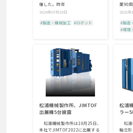
催した。昨年
業90
2024年07月30日
2023年
#製造・機械加工
#ロボット
#製造
#環境
松浦機械製作所、JIMTOF
松浦
出展機5台披露
ラー5
ルチ
松浦機械製作所は10月25日、
松浦機
本社でJIMTOF2022に出展する
軸立形