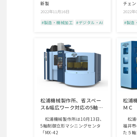
新製
チェン
2022年11月16日
2022年
#製造・機械加工
#デジタル・AI
#製造
松浦機械製作所、省スペー
松浦
ス&幅広ワーク対応の5軸立
ＭＣ
形MC
松浦機械製作所は10月13日、
松浦機
5軸制御立形マシニングセンタ
福井市
「MX-42
た５軸