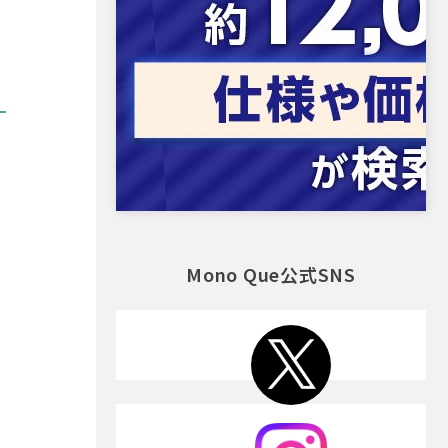
Mono Que公式SNS