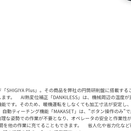
HIGIYA Plus」。その商品を弊社の円筒研削盤に搭載する
す。 AI熱変位補正「DANKILESS」は、機械周辺の温度が
機能です。そのため、暖機運転をしなくても加工寸法が安定し
動ティーチング機能「MAKASET」は、"ボタン操作のみ"で
無理な姿勢での作業が不要となり、オペレータの安全と作業性
の時間を他の作業に充てることもできます。 省人化や省力化など