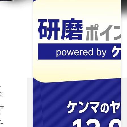
こ
変
、
座
が
社