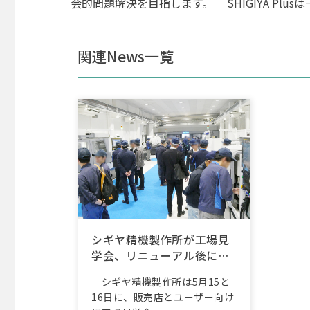
会的問題解決を目指します。 SHIGIYA Pl
関連News一覧
シギヤ精機製作所が工場見
学会、リニューアル後に初
開催
シギヤ精機製作所は5月15と
16日に、販売店とユーザー向け