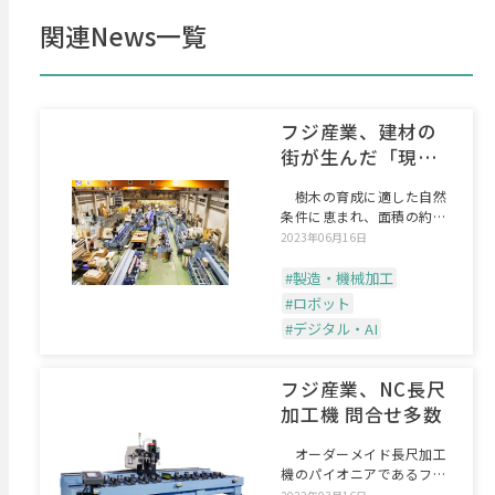
関連News一覧
フジ産業、建材の
街が生んだ「現場
目線」の長尺加工
樹木の育成に適した自然
機
条件に恵まれ、面積の約
64%を森林が占める静岡県
2023年06月16日
#製造・機械加工
#ロボット
#デジタル・AI
フジ産業、NC長尺
加工機 問合せ多数
オーダーメイド長尺加工
機のパイオニアであるフジ
産業（静岡市駿河区）の「