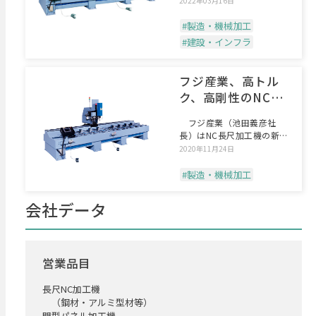
2022年03月16日
#製造・機械加工
#建設・インフラ
フジ産業、高トル
ク、高剛性のNC長
尺加工機
フジ産業（池田義彦社
長）はNC長尺加工機の新製
品「FB-5000-20
2020年11月24日
#製造・機械加工
会社データ
営業品目
長尺NC加工機
（鋼材・アルミ型材等）
門型パネル加工機