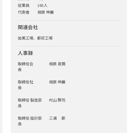
従業員
165人
代表者
相原 伸展
関連会社
加美工場、都祁工場
人事録
取締役会
相原 眞爾
長
取締役社
相原 伸展
長
取締役 製造部
村山 賢司
長
取締役 設計部
三浦 節
長