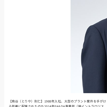
【鳥谷（とりや）則仁】1988年入社、大型のプラント案件を手がけ
る部署に配属されたのち2014年FA&DA事業部（現イントラロジス