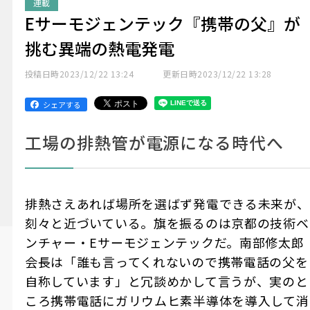
連載
Eサーモジェンテック『携帯の父』が
挑む異端の熱電発電
投稿日時
2023/12/22 13:24
更新日時
2023/12/22 13:28
シェアする
工場の排熱管が電源になる時代へ
排熱さえあれば場所を選ばず発電できる未来が、
刻々と近づいている。旗を振るのは京都の技術ベ
ンチャー・Eサーモジェンテックだ。南部修太郎
会長は「誰も言ってくれないので携帯電話の父を
自称しています」と冗談めかして言うが、実のと
ころ携帯電話にガリウムヒ素半導体を導入して消