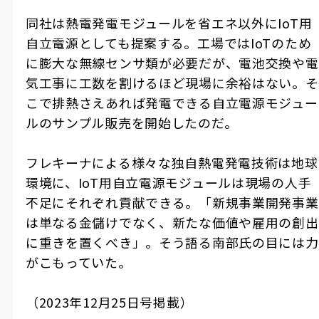
同社は熱電発電モジュールを省エネ以外に
IoT
用
自立電源としても提案する。工場では
IoT
のため
に膨大な無線センサ類が必要だが、電池交換や電
気工事に工数を割けるほど現場に余裕はない。そ
こで排熱さえあれば発電できる自立電源モジュー
ルのサンプル販売を開始したのだ。
フレキーナによる様々な独自熱電発電技術は地球
環境に、
IoT
用自立電源モジュールは現場の人手
不足にそれぞれ貢献できる。「新規事業開発事業
は単なる金儲けでなく、新たな価値や雇用の創出
に重きを置くべき」。そう語る南部氏の目には力
がこもっていた。
（
2023
年
12
月
25
日号掲載）