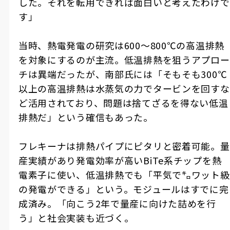
した。それを転用できれば面白いと考えたわけで
す」
当時、熱電発電の研究は
600
～
800℃
の高温排熱
を対象にするのが主流。低温排熱を狙うアプロー
チは異端だったが、南部氏には「そもそも
300℃
以上の高温排熱は水蒸気の力でタービンを回すな
ど活用されており、問題は捨てざるを得ない低温
排熱だ」という確信もあった。
フレキーナは排熱パイプにピタリと密着可能。量
産実績があり発電効率が高い
BiTe
系チップを熱
電素子に使い、低温排熱でも「平気で㌔ワット級
の発電ができる」という。モジュールはすでに完
成済み。「向こう
2
年で量産に向けた詰めを行
う」と社会実装も近づく。