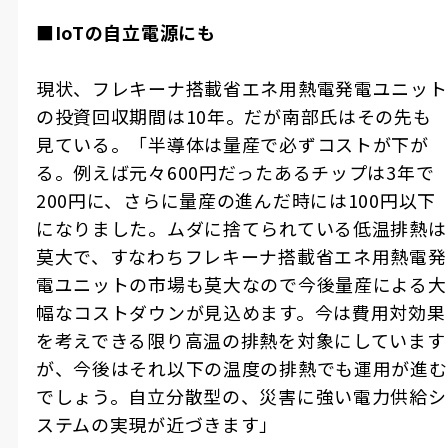
■IoTの自立電源にも
現状、フレキーナ搭載省エネ用熱電発電ユニット
の投資回収期間は
10
年。だが南部氏はその先も
見ている。「半導体は量産で必ずコストが下が
る。例えば元々
600
円だったあるチップは
3
年で
200
円に、さらに量産の進んだ時には
100
円以下
になりました。ムダに捨てられている低温排熱は
莫大で、すなわちフレキーナ搭載省エネ用熱電発
電ユニットの市場も莫大なので今後量産による大
幅なコストダウンが見込めます。今は費用対効果
を考えできる限り高温の排熱を対象にしています
が、今後はそれ以下の温度の排熱でも運用が進む
でしょう。自立分散型の、災害に強い電力供給シ
ステムの実現が近づきます」