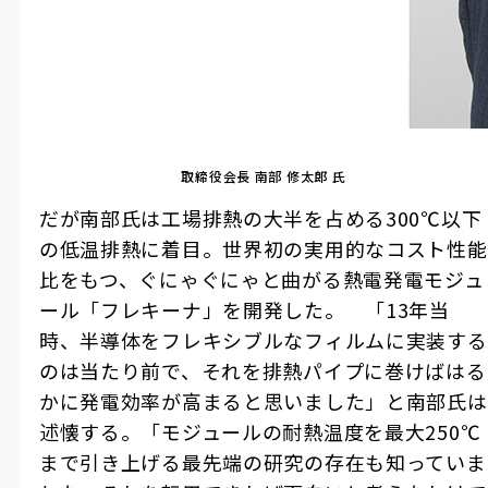
取締役会長
南部
修太郎
氏
だが南部氏は工場排熱の大半を占める
300℃
以下
の低温排熱に着目。世界初の実用的なコスト性能
比をもつ、ぐにゃぐにゃと曲がる熱電発電モジュ
ール「フレキーナ」を開発した。 「
13
年当
時、半導体をフレキシブルなフィルムに実装する
のは当たり前で、それを排熱パイプに巻けばはる
かに発電効率が高まると思いました」と南部氏は
述懐する。「モジュールの耐熱温度を最大
250℃
まで引き上げる最先端の研究の存在も知っていま