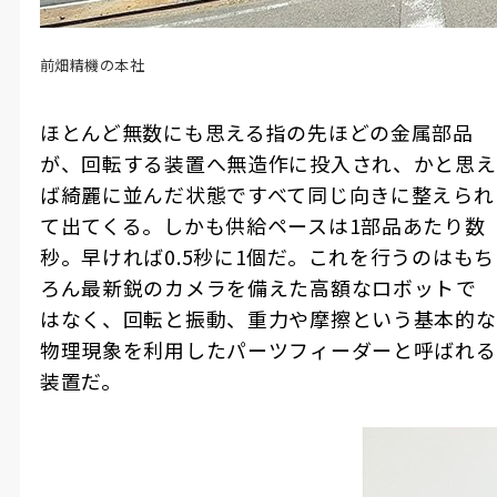
前畑精機の本社
ほとんど無数にも思える指の先ほどの金属部品
が、回転する装置へ無造作に投入され、かと思え
ば綺麗に並んだ状態ですべて同じ向きに整えられ
て出てくる。しかも供給ペースは
1
部品あたり数
秒。早ければ
0.5
秒に
1
個だ。これを行うのはもち
ろん最新鋭のカメラを備えた高額なロボット――で
はなく、回転と振動、重力や摩擦という基本的な
物理現象を利用したパーツフィーダーと呼ばれる
装置だ。