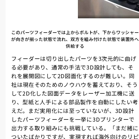
このパーツフィーダーでは上からボルトが、下からワッシャー
が向きが揃った状態で流れ、双方を組み付けた状態で装置外へ
供給する
フィーダーは切り出したパーツを
3
次元的に曲げ
る必要があり、通常の手法で
3D
設計しても、そ
れを展開図にして
2D
図面化するのが難しい。同
社は現在そのためのノウハウを蓄えており、そう
して
2D
化した図面データをレーザー加工機に送
り、型紙と人手による部品製作を自動にしたい考
えだ。まだ実用化には至っていないが、
3D
設計
したパーツフィーダーを一挙に
3D
プリンターで
出力する取り組みにも挑戦している。「まだ緒に
ついたばかりですが、実現すれば海外向けのリピ