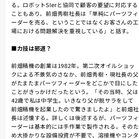
る。ロボット
SIer
と協同で顧客の要望に対応する
こともあり、前畑秀樹社長は「単純にパーツフィ
ーダーを売る、ということではなくお客さんの工
場における問題解決を重視している」と話す。
■
力技は邪道？
前畑精機の創業は
1982
年。第二次オイルショッ
クによる不景気のさなか、前畑秀樹・現社長の父
がたまたまパーツフィーダーをどこかで目にした
ことがきっかけだったという。「その当時、父は
42
歳で私は中学生。いきなり父が脱サラをして
前畑精機を起業したので驚きましたよ」と前畑社
長は述懐する。詳しくは後述するが、パーツフィ
ーダーは基本的には手作業で製作される。そのた
め大掛かりな設備投資が不要で、溶接機やコンタ