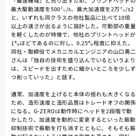
「最速機種」と売り出すため、プリントヘッドの
最大駆動速度を
500
㍉
/s
、最大加速度を
2
万㍉
/s2
と、いずれも同クラスの他社製品に比べて
10
倍
以上の速さが出るように設計した。可動部の重量
を軽くしたのが特徴で、他社のプリントヘッドが
1
㌔ほどであるのに対し、
0.25
㌔程度に抑えた。
同社・取締役でメカニカルエンジニアの山口勇二
さんは「独自の技術を盛り込んでいるというより
は、スピードを出すために細かいところを少しず
つ削っていった」と話す。
通常、加速度を上げると本体の揺れも大きくなる
ため、造形速度と造形品質はトレードオフの関係
になる。
G-ZERO
は動作時にヘッドを
2
段階で動
かしたり、加速度を動的に変更するといった振動
抑制技術で振動を打ち消すとともに、そもそも振