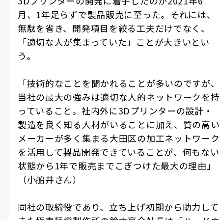
3D
プリンターの開発に着手したのが
2021
年
6
月、
1
年足らずで製品販売に至った。それには、
無駄を省き、開発項目を絞る工夫だけでなく、
「適切な人が集まっていた」ことが大きいとい
う。
「技術的なことを聞かれることが多いのですが、
当社の最大の強みは適切な人的ネットワークを持
っていること。社内外に
3D
プリンターの設計・
製造を良く知る人材がいることに加え、質の高い
メーカーが多く集まる大田区の加工ネットワーク
を活用して製品開発できていることが、何もない
状態から
1
年で販売までこぎつけた最大の理由」
（小船井さん）
同社の取締役であり、立ち上げ初期から助力して