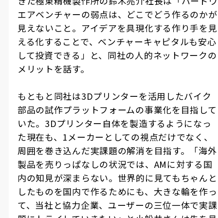
きた極東精機製作所の鈴木亮介社長は「ハードウ
エアベンチャーの弱点は、どこでどう作るのかが
見えないこと。アイデアを具現化する作り手を見
える化することで、ベンチャーキャピタルも安心
して投資できる」と、同社の人的ネットワークの
メリットを話す。
もともと同社は
3D
プリンターを活用したバイク
部品の試作プラットフォームの事業化を目指して
いた。
3D
プリンター自体を製造するようになっ
た現在も、
1
メーカーとしての視点だけでなく、
周囲を巻き込んだ実課題の解消を目指す。「海外
製品を売りっぱなしの状況では、
AM
に対する国
内の知見が深まらない。世界的に見てもちゃんと
したものを国内で作るためにも、大きな輪を作っ
て、当社と協力企業、ユーザーの三位一体で実課