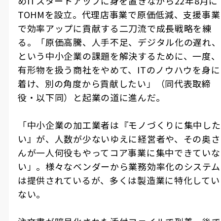
め
IT
スタートアップに身を置きながら
22
年
8
月に
TOHM
を設立。代理店事業で原価低減、支援事業
で効率アップに貢献する二刀流で成長戦略を練
る。「原価高騰、人手不足、デジタル化の遅れ、
という中小企業の課題を解決するために、一度、
有形物を扱う商社をやめて、
IT
のノウハウを身に
着け、別の角度から貢献したい」（同代表取締
役・以下同）と起業の道に進んだ。
「中小企業の加工業者は『モノづくりに集中した
い』が、人数が少ないゆえに経営者や、その奥さ
んが一人何役もやってコア事業に集中できていな
い」。様々なベンダーから業務効率化のシステム
は提供されているが、多くは製造業に特化してい
ない。