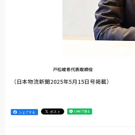
戸松峻希代表取締役
（日本物流新聞
2025
年
5
月
15
日号掲載）
シェアする