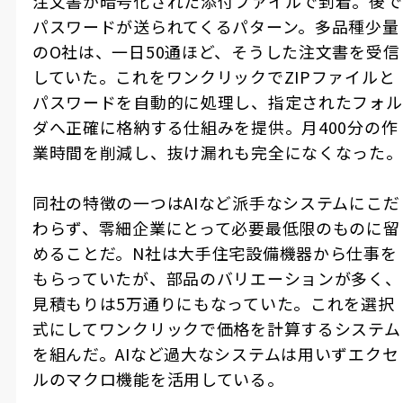
注文書が暗号化された添付ファイルで到着。後で
パスワードが送られてくるパターン。多品種少量
の
O
社は、一日
50
通ほど、そうした注文書を受信
していた。これをワンクリックで
ZIP
ファイルと
パスワードを自動的に処理し、指定されたフォル
ダへ正確に格納する仕組みを提供。月
400
分の作
業時間を削減し、抜け漏れも完全になくなった。
同社の特徴の一つは
AI
など派手なシステムにこだ
わらず、零細企業にとって必要最低限のものに留
めることだ。
N
社は大手住宅設備機器から仕事を
もらっていたが、部品のバリエーションが多く、
見積もりは
5
万通りにもなっていた。これを選択
式にしてワンクリックで価格を計算するシステム
を組んだ。
AI
など過大なシステムは用いずエクセ
ルのマクロ機能を活用している。